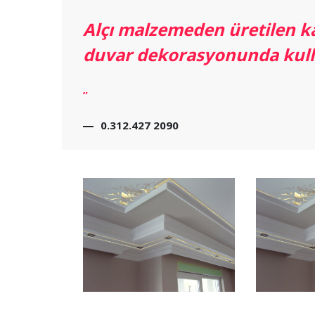
Alçı malzemeden üretilen ka
duvar dekorasyonunda kulla
”
0.312.427 2090