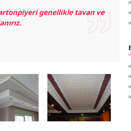
rtonpiyeri genellikle tavan ve
nırız.